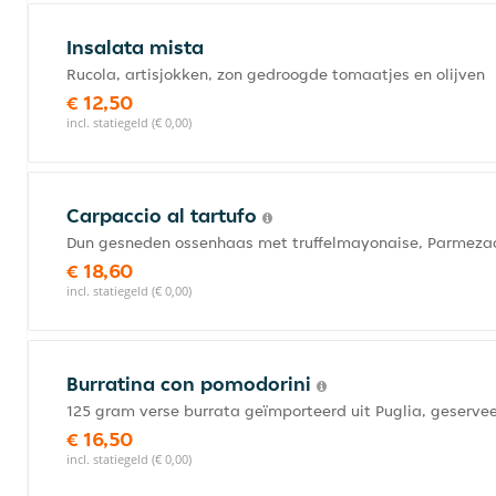
Insalata mista
Rucola, artisjokken, zon gedroogde tomaatjes en olijven
€ 12,50
incl. statiegeld (€ 0,00)
Carpaccio al tartufo
Dun gesneden ossenhaas met truffelmayonaise, Parmezaa
€ 18,60
incl. statiegeld (€ 0,00)
Burratina con pomodorini
125 gram verse burrata geïmporteerd uit Puglia, geserv
€ 16,50
incl. statiegeld (€ 0,00)