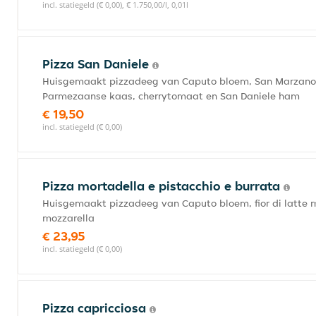
incl. statiegeld (€ 0,00), € 1.750,00/l, 0,01l
Pizza San Daniele
Huisgemaakt pizzadeeg van Caputo bloem, San Marzano to
Parmezaanse kaas, cherrytomaat en San Daniele ham
€ 19,50
incl. statiegeld (€ 0,00)
Pizza mortadella e pistacchio e burrata
Huisgemaakt pizzadeeg van Caputo bloem, fior di latte mo
mozzarella
€ 23,95
incl. statiegeld (€ 0,00)
Pizza capricciosa