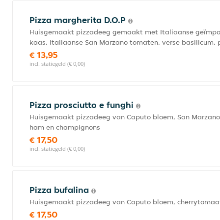
Pizza margherita D.O.P
Huisgemaakt pizzadeeg gemaakt met Italiaanse geïmport
kaas, Italiaanse San Marzano tomaten, verse basilicum, p
€ 13,95
incl. statiegeld (€ 0,00)
Pizza prosciutto e funghi
Huisgemaakt pizzadeeg van Caputo bloem, San Marzano to
ham en champignons
€ 17,50
incl. statiegeld (€ 0,00)
Pizza bufalina
Huisgemaakt pizzadeeg van Caputo bloem, cherrytomaat, ru
€ 17,50