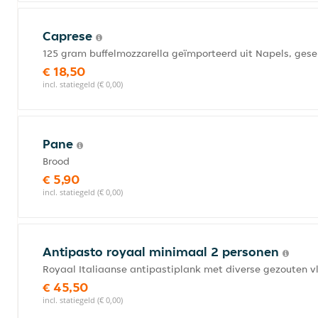
Caprese
125 gram buffelmozzarella geïmporteerd uit Napels, ges
€ 18,50
incl. statiegeld (€ 0,00)
Pane
Brood
€ 5,90
incl. statiegeld (€ 0,00)
Antipasto royaal minimaal 2 personen
Royaal Italiaanse antipastiplank met diverse gezouten v
€ 45,50
incl. statiegeld (€ 0,00)