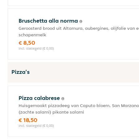
Bruschetta alla norma
Geroosterd brood uit Altamura, aubergines, olijfolie van 
schapenmelk
€ 8,50
incl. statiegeld (€ 0,00)
Pizza's
Pizza calabrese
Huisgemaakt pizzadeeg van Caputo bloem, San Marzano to
(zachte salami) pikante salami
€ 18,50
incl. statiegeld (€ 0,00)