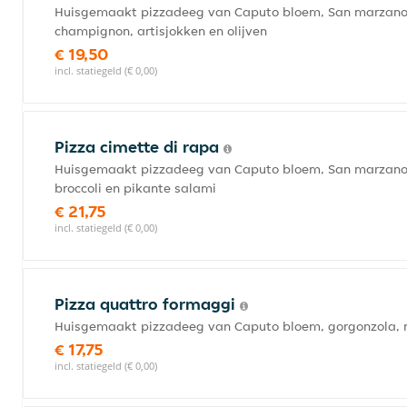
Huisgemaakt pizzadeeg van Caputo bloem, San marzano t
champignon, artisjokken en olijven
€ 19,50
incl. statiegeld (€ 0,00)
Pizza cimette di rapa
Huisgemaakt pizzadeeg van Caputo bloem, San marzano to
broccoli en pikante salami
€ 21,75
incl. statiegeld (€ 0,00)
Pizza quattro formaggi
Huisgemaakt pizzadeeg van Caputo bloem, gorgonzola, 
€ 17,75
incl. statiegeld (€ 0,00)