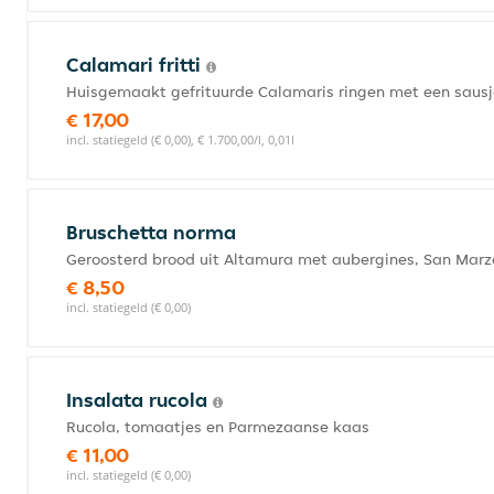
Calamari fritti
Huisgemaakt gefrituurde Calamaris ringen met een sausj
€ 17,00
incl. statiegeld (€ 0,00), € 1.700,00/l, 0,01l
Bruschetta norma
Geroosterd brood uit Altamura met aubergines, San Marz
€ 8,50
incl. statiegeld (€ 0,00)
Insalata rucola
Rucola, tomaatjes en Parmezaanse kaas
€ 11,00
incl. statiegeld (€ 0,00)